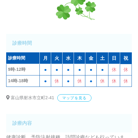
診療時間
診療時間
月
火
水
木
金
土
日
祝
9時-12時
●
●
●
●
●
●
休
休
14時-18時
●
休
●
休
●
休
休
休
富山県射水市立町2-41
マップを見る
診療内容
健康診断、予防注射接種、訪問診療なども行っていま