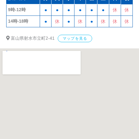
9時-12時
●
●
●
●
●
●
休
休
14時-18時
●
休
●
休
●
休
休
休
富山県射水市立町2-41
マップを見る