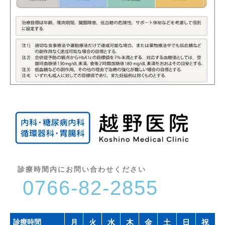
診療時間内にお問い合わせください
0766-82-2855
診療時間
月
火
水
木
金
土
日
祝