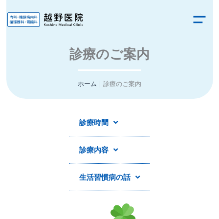
内
容
を
診療のご案内
ス
キ
ホーム
｜
診療のご案内
ッ
プ
診療時間
診療内容
生活習慣病の話